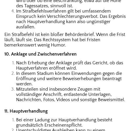
wird oder ob eine Beschränkung, etwa auf die Höhe
des Tagessatzes, sinnvoll ist.
Im Strafbefehlsverfahren gilt bei umfassendem
Einspruch kein Verschlechterungsverbot. Das Ergebnis
nach Hauptverhandlung kann also ungünstiger
ausfallen.
Ein Strafbefehl ist kein bloßer Behördenbrief. Wenn die Frist
läuft, läuft sie. Das Rechtssystem hat bei Fristen
bemerkenswert wenig Humor.
10. Anklage und Zwischenverfahren
Nach Erhebung der Anklage prüft das Gericht, ob das
Hauptverfahren eröffnet wird.
In diesem Stadium können Einwendungen gegen die
Eröffnung und weitere Beweiserhebungen beantragt
werden.
Mitzuteilen sind insbesondere Zeugen mit
vollständiger Anschrift, entlastende Unterlagen,
Nachrichten, Fotos, Videos und sonstige Beweismittel.
11. Hauptverhandlung
Bei einer Ladung zur Hauptverhandlung besteht
grundsätzlich Erscheinenspflicht.
Unentschuldigtes Ausbleiben kann zu einem