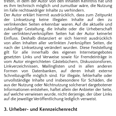
treten, in dem der Autor von den Inhalten Kenntnis hat und
es ihm technisch möglich und zumutbar wäre, die Nutzung
im Falle rechtswidriger Inhalte zu verhindern.
Der Autor erklärt hiermit ausdrücklich, dass zum Zeitpunkt
der Linksetzung keine illegalen Inhalte auf den zu
verlinkenden Seiten erkennbar waren. Auf die aktuelle und
zukünftige Gestaltung, die Inhalte oder die Urheberschaft
der verlinkten/verknüpften Seiten hat der Autor keinerlei
Einfluss. Deshalb distanziert er sich hiermit ausdrücklich
von allen Inhalten aller verlinkten /verknüpften Seiten, die
nach der Linksetzung verändert wurden. Diese Feststellung
gilt für alle innerhalb des eigenen Internetangebotes
gesetzten Links und Verweise sowie für Fremdeinträge in
vom Autor eingerichteten Gästebüchern, Diskussionsforen,
Linkverzeichnissen, Mailinglisten und in allen anderen
Formen von Datenbanken, auf deren Inhalt externe
Schreibzugriffe möglich sind. Für illegale, fehlerhafte oder
unvollständige Inhalte und insbesondere für S
chäden, die
aus der Nutzung oder Nichtnutzung solcherart dargebotener
Informationen entstehen, haftet allein der Anbieter der Seite,
auf welche verwiesen wurde, nicht derjenige, der über Links
auf die jeweilige Veröffentlichung lediglich verweist.
3. Urheber- und Kennzeichenrecht